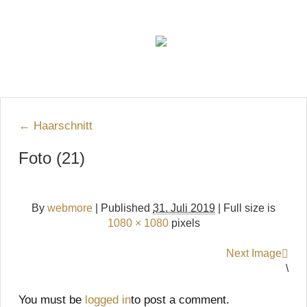
←
Haarschnitt
Foto (21)
By
webmore
|
Published
31. Juli 2019
| Full size is
1080 × 1080
pixels
Next Image
\
You must be
logged in
to post a comment.