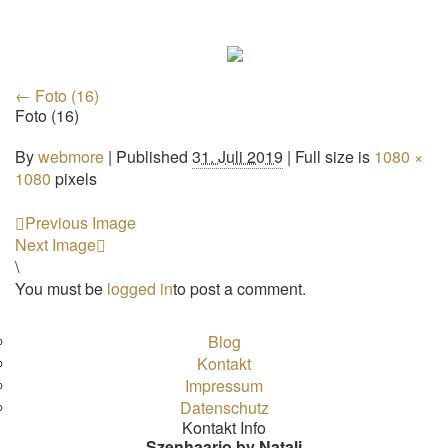
←
Foto (16)
Foto (16)
By
webmore
|
Published
31. Juli 2019
| Full size is
1080 ×
1080
pixels
Previous Image
Next Image
\
You must be
logged in
to post a comment.
Blog
Kontakt
Impressum
Datenschutz
Kontakt Info
Szenhaario by Natali