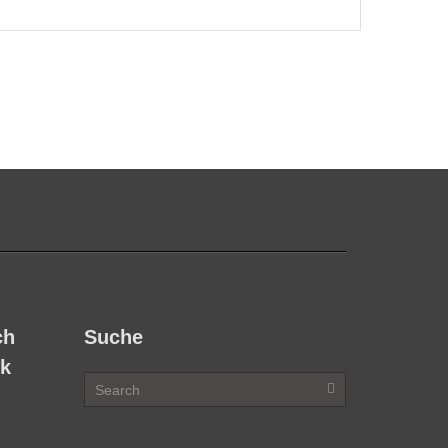
ch
Suche
ok