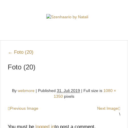
←
Foto (20)
Foto (20)
By
webmore
|
Published
31. Juli 2019
| Full size is
1080 ×
1350
pixels
Previous Image
Next Image
\
You must be
logged in
to post a comment.