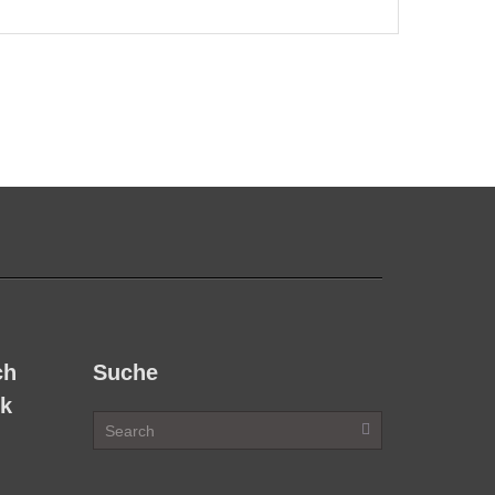
ch
Suche
ok