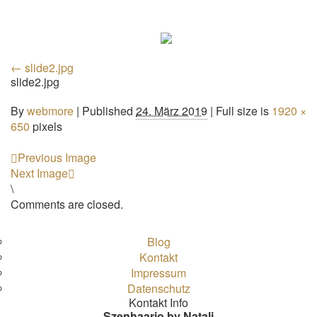
←
slide2.jpg
slide2.jpg
By
webmore
|
Published
24. März 2019
| Full size is
1920 ×
650
pixels
Previous Image
Next Image
\
Comments are closed.
Blog
Kontakt
Impressum
Datenschutz
Kontakt Info
Szenhaario by Natali